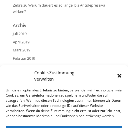
Zebra
zu
Warum dauert es so lange, bis Antidepressiva
wirken?
Archiv
Juli 2019
April 2019
März 2019
Februar 2019
Januar 2019
Cookie-Zustimmung
verwalten
Hilfe in schwierigen Situationen
Haben Sie das Gefühl, sich in einer scheinbar ausweglosen
Um dir ein optimales Erlebnis zu bieten, verwenden wir Technologien wie
Notlage zu befinden? Es gibt Menschen, mit denen Sie
Cookies, um Geräteinformationen zu speichern und/oder darauf
zuzugreifen. Wenn du diesen Technologien zustimmst, können wir Daten
darüber sprechen können.
wie das Surfverhalten oder eindeutige IDs auf dieser Website
verarbeiten. Wenn du deine Zustimmung nicht erteilst oder zurückziehst,
Auf
dieser Seite
finden Sie Ansprechpartner,
können bestimmte Merkmale und Funktionen beeinträchtigt werden.
Telefonnummern und Adressen, wo sie Hilfe erhalten. Sie
können die Angebote auf Wunsch auch anonym nutzen.