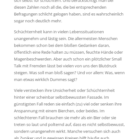
sich selbst für schüchtern. Und berücksichtigt man bei
diesen Zahlen noch all die, die bei entsprechenden
Befragungen schlicht gelogen haben, sind es wahrscheinlich
sogar noch deutlich mehr.
Schüchternheit kann in vielen Lebenssituationen
unangenehm und lästig sein. Die allermeisten Menschen
bekommen schon bei dem bloßen Gedanken daran,
öffentlich eine Rede halten zu müssen, feuchte Hände oder
Magenbeschwerden. Aber auch schon ein plötzlicher Small
Talk mit Fremden lässt bei vielen von uns den Blutdruck
steigen. Was soll man bloß sagen? Und vor allem: Was, wenn
man etwas wirklich Dummes sagt?
Viele verstecken ihre Unsicherheit oder Schüchternheit
hinter einer scheinbar selbstbewussten Fassade. Im
günstigsten Fall reden sie einfach (zu) viel oder senken ihre
Anspannung mit einem Bierchen, oder beides. Im
schlechteren Fall brauchen sie mehr als ein Bier oder sie
treten so laut und polternd auf, dass es nicht selbstbewusst,
sondern unangenehm wirkt. Manche versuchen sich auch
als Zyniker und in gewissen Kreisen hilft häufig auch