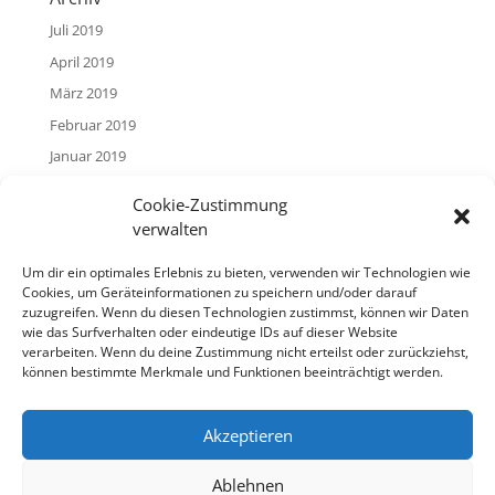
Juli 2019
April 2019
März 2019
Februar 2019
Januar 2019
Cookie-Zustimmung
Hilfe in schwierigen Situationen
verwalten
Haben Sie das Gefühl, sich in einer scheinbar ausweglosen
Notlage zu befinden? Es gibt Menschen, mit denen Sie
Um dir ein optimales Erlebnis zu bieten, verwenden wir Technologien wie
darüber sprechen können.
Cookies, um Geräteinformationen zu speichern und/oder darauf
zuzugreifen. Wenn du diesen Technologien zustimmst, können wir Daten
Auf
dieser Seite
finden Sie Ansprechpartner,
wie das Surfverhalten oder eindeutige IDs auf dieser Website
verarbeiten. Wenn du deine Zustimmung nicht erteilst oder zurückziehst,
Telefonnummern und Adressen, wo sie Hilfe erhalten. Sie
können bestimmte Merkmale und Funktionen beeinträchtigt werden.
können die Angebote auf Wunsch auch anonym nutzen.
Akzeptieren
Ablehnen