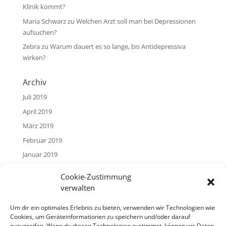
Klinik kommt?
Maria Schwarz
zu
Welchen Arzt soll man bei Depressionen
aufsuchen?
Zebra
zu
Warum dauert es so lange, bis Antidepressiva
wirken?
Archiv
Juli 2019
April 2019
März 2019
Februar 2019
Januar 2019
Cookie-Zustimmung
Hilfe in schwierigen Situationen
verwalten
Haben Sie das Gefühl, sich in einer scheinbar ausweglosen
Notlage zu befinden? Es gibt Menschen, mit denen Sie
Um dir ein optimales Erlebnis zu bieten, verwenden wir Technologien wie
darüber sprechen können.
Cookies, um Geräteinformationen zu speichern und/oder darauf
zuzugreifen. Wenn du diesen Technologien zustimmst, können wir Daten